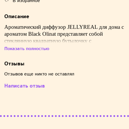
В избранное
Описание
Ароматический диффузор JELLYREAL для дома с
ароматом Black Olinat представляет собой
стеклянную квадратную бутылочку с
аромажидкостью, в которую вы вставляете
Показать полностью
ротанговые палочки.
Отзывы
Отзывов еще никто не оставлял
Верхние ноты:
Груша, Розовый перец и Цветок
апельсина;
Написать отзыв
Cредние ноты:
Кофе, Жасмин, Горький миндаль и
Лакричник;
Базовые ноты:
Ваниль, Пачули, Кедр и
Кашемировое дерево.