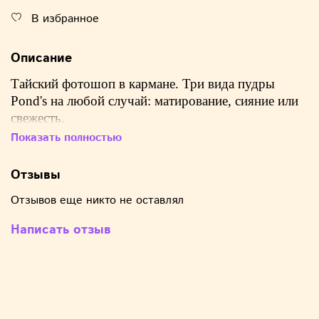
В избранное
Описание
Тайский фотошоп в кармане. Три вида пудры
Pond's на любой случай: матирование, сияние или
свежесть.
Показать полностью
Таиланд славится не только массажем и едой, но и
Отзывы
косметикой с эффектом мгновенного
Отзывов еще никто не оставлял
преображения. Пудра ponds — тот самый продукт,
который разбирают в локальных 7 eleven и везут
Написать отзыв
чемоданами домой. И вот почему.
Это мелкодисперсная пудра, которая работает как
фотошоп: она не забивается в поры, а мягко их