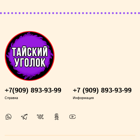
распределить по лицу. Легко, быстро, без эффекта
стянутости.
Меры предосторожности:
Будьте осторожны, не допускайте попадания в
глаза. При попадании в глаза промывайте их
большим количеством чистой воды до
исчезновения раздражения.
+7(909) 893-93-99
+7 (909) 893-93-99
Справка
Информация
Не применять лицам с непереносимостью
компонентов или аллергией.
Хранить в закрытом, недоступном для детей, и