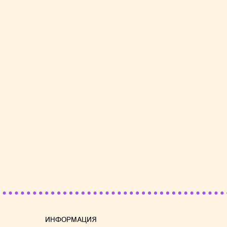
Если 
шокол
лишне
шокол
А еще
какао
глазу
Если 
желае
попро
ИНФОРМАЦИЯ
Они и