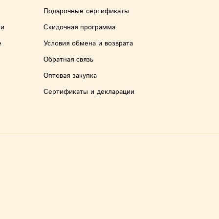
зелен
Подарочные сертификаты
ти
Скидочная программа
е
Условия обмена и возврата
Если 
хочет
Обратная связь
попро
Оптовая закупка
Сертификаты и декларации
Одним
бискв
черни
Выбир
Соста