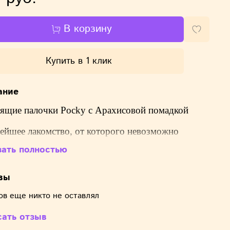
В корзину
Купить в 1 клик
ание
ящие палочки Pocky с Арахисовой помадкой
ейшее лакомство, от которого невозможно
аться! Всем любителям сладостей, особенно
зать полностью
чных, стоит попробовать знаменитое в Таиланде
нии лакомство – хрустящие палочки Pocky!
вы
апоминают печенье-соломку, покрытое разными
ов еще никто не оставлял
и глазури. Ассортимент вкусов широк и
сать отзыв
образен, мы уверены, что каждый сможет найти
ьный вариант!