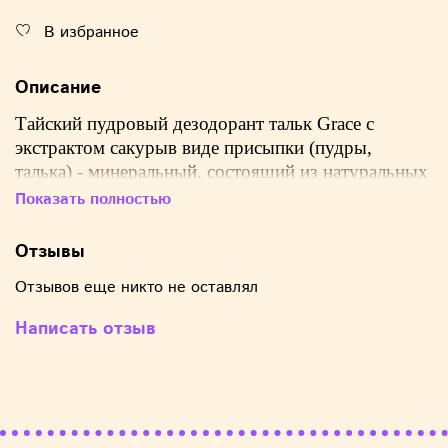
В избранное
Описание
Тайский пудровый дезодорант тальк Grace с
экстрактом сакурыв виде присыпки (пудры,
талька) - минеральный, состоящий из натуральных
компонентов, препятствует возникновению
Показать полностью
неприятного запаха.
Отзывы
Пудра подходит для мужчин, для женщин, для
беременных и кормящих матерей. Можно
Отзывов еще никто не оставлял
использовать подросткам, мальчикам и девочкам.
Написать отзыв
Эффективен после интенсивных нагрузок, в том
числе, для занятий спортом.
Свойства: