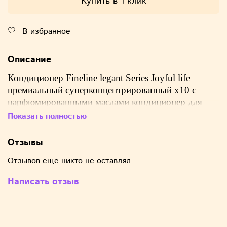
Купить в 1 клик
В избранное
Описание
Кондиционер Fineline legant Series Joyful life —
премиальный суперконцентрированный х10 с
парфюмированными маслами кондиционер для
белья,
которое обеспечит вашим вещам мягкость и
Показать полностью
свежесть с каждым циклом стирки.
Отзывы
Произведенный на современном заводе NEO Corp
в Таиланде, он сочетает в себе передовые
Отзывов еще никто не оставлял
технологии ухода за одеждой и изысканные
Написать отзыв
парфюмерные композиции.
Секрет эффективности кроется в уникальной
формуле.