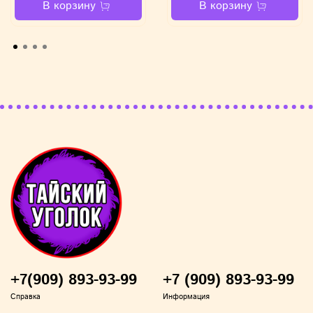
В корзину
В корзину
• Индивидуальная непереносимость компонентов;
• Недопустим контакт со слизистыми оболочками
и с глазами.
• Беречь от детей.
Состав, сроки годности смотрите на упаковке (они
могут отличаться от привоза партии в магазин).
Не является лекарственным средством. Перед
применением проконсультироватся со
специалистом.
+7(909) 893-93-99
+7 (909) 893-93-99
Справка
Информация
Вся содержащаяся на сайте информация носит