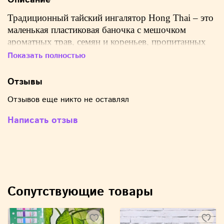
Описание
Традиционный тайский ингалятор Hong Thai – это
маленькая пластиковая баночка с мешочком
ароматных трав, семян и кореньев, пропитанных
эфирными маслами для индивидуальной
Показать полностью
ингаляции. В составе содержатся лекарственные
растения и эфирные масла.
Отзывы
Нюхалка состоит из комплекса эфирных масел,
Отзывов еще никто не оставлял
целебных трав и растений, имеет приятный и
Написать отзыв
достаточно сильный, освежающий мятно-
эвкалиптовый запах. Подобная аромотерапия
оказывает отличное действие на организм
человека.
Сопутствующие товары
В составе:
ментол 20 гр.;