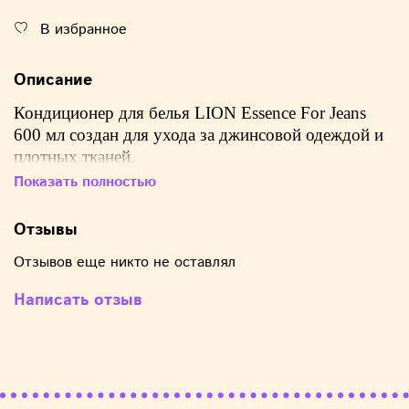
В избранное
Описание
Кондиционер для белья LION Essence For Jeans
600 мл создан для ухода
за джинсовой одеждой и
плотных тканей.
Показать полностью
Линейка продуктов новейшей технологии Esscnce
создана с использованием эффективного комфорта.
Отзывы
Смягчающее средство, которое содержит
дезодорирующий состав на основе натуральных
Отзывов еще никто не оставлял
ароматических масел, остающихся на белье в
Написать отзыв
течении долгого времени. Ликвидирует
неприятные запахи, такие как запах пота, табака и
другие. Частицы размягчающего состава
проникают глубоко в ткань, смягчают волокна
тканей, устраняют статическое электричество и