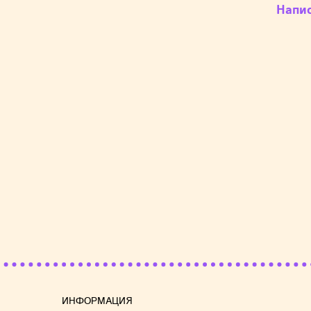
Напи
размя
смягч
элект
Предо
ткани
ней. 
Абсол
Основ
Л
п
п
С
в
э
ИНФОРМАЦИЯ
П