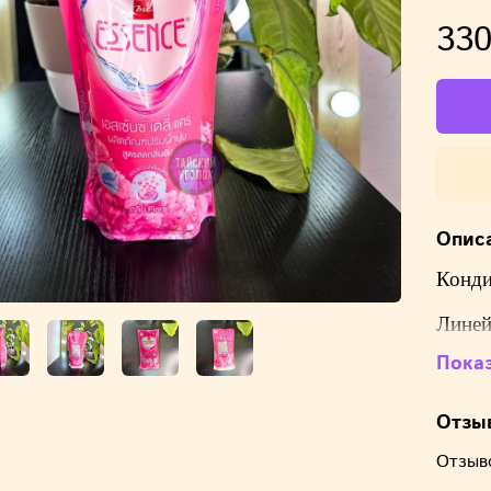
330
Опис
Конди
Линей
созда
Пока
Смягч
дезод
Отзы
арома
Отзыв
долго
такие 