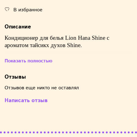
В избранное
Описание
Кондиционер для белья Lion Hana Shine с
ароматом тайсикх духов Shine.
Подходит для белого и цветного белья, детского,
Показать полностью
постельного и нижнего белья, для машин автомат
и ручной стирки, а также для всех типов ткани.
Отзывы
Парфюмированный кондиционер ополаскиватель
Отзывов еще никто не оставлял
содержит натуральные арома масла с цветочным
ароматом которые остаются на вашей одежде до
Написать отзыв
следующей стирки.
Основные свойства: