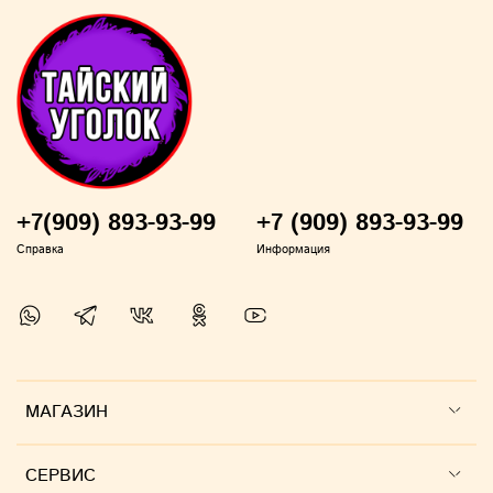
для более ровного загара и после принятия
солнечных ванн.
Преимущества:
помогает восстановить кожные покровы;
придает им эластичность и мягкость;
не оставляет жирных следов на коже;
+7(909) 893-93-99
+7 (909) 893-93-99
содержит увлажняющие ингредиенты;
эффективно регенерирует клетки кожи;
Справка
Информация
витаминизирует клетки;
усиливает защитные возможности кожи.
Экстракт жасмина
идеально подходит для сухой,
раздраженной и очень чувствительной кожи, т.к.
оно обладает увлажняющими и успокаивающими
МАГАЗИН
свойствами. Жасмин уменьшает реакцию кожи на
внешние воздействия и борется с раздражением,
СЕРВИС
помогает выровнять тон кожи лица. Он