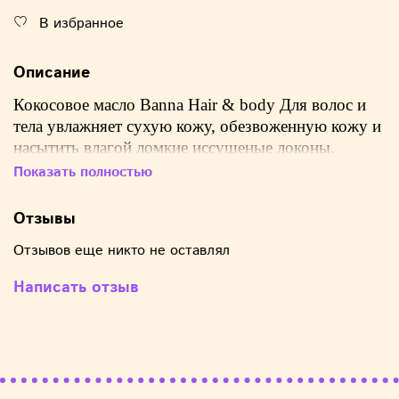
В избранное
Описание
Кокосовое масло Banna Hair & body Для волос и
тела увлажняет сухую кожу, обезвоженную кожу и
насытить влагой ломкие иссушеные локоны.
Показать полностью
1. Кокосовое масло полезно для волос, поскольку
Отзывы
оно глубоко проникает в структуру волоса,
восстанавливая его, увлажняя и придавая
Отзывов еще никто не оставлял
блеск.
Его используют для решения проблем с
Написать отзыв
ломкостью, сухостью, перхотью и
повреждениями.
Кокосовое масло также можно
применять для защиты волос, особенно в составе
масок, а также для укрепления волосяных
фолликулов.