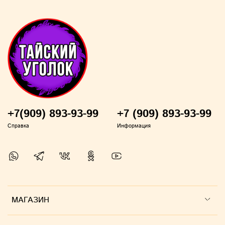
2. Кокосовое масло для тела является отличным
увлажняющим, питательным и смягчающим
средством.
Оно помогает восстанавливать
естественный защитный барьер кожи, бороться с
сухостью и шелушением, а также обладает
противовоспалительными и антибактериальными
свойствами.
Его можно использовать вместо
лосьона, массажного масла, а также для ухода за
руками и пятками.
+7(909) 893-93-99
+7 (909) 893-93-99
Справка
Информация
Применение
:
для волос - вотрите масло в кожу головы и
нанесите по всей длине волос на 10-20 минут
перед тем как их помыть (смыть обычным
шампунем, желательно с применением
МАГАЗИН
кондиционера для закрепления результата
масла)