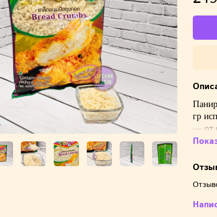
Опис
Панир
гр ис
— от 
и фру
Пока
Панко
котор
Отзы
внешн
Отзыв
харак
Напи
С пом