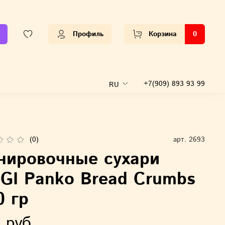
Профиль
Корзина
0
+7(909) 893 93 99
RU
(0)
арт.
2693
нировочные сухари
GI Panko Bread Crumbs
0 гр
 руб.