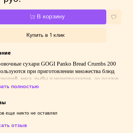
В корзину
Купить в 1 клик
ание
овочные сухари GOGI Panko Bread Crumbs 200
пользуются при приготовлении множества блюд
овощей, мяса, рыбы и морепродуктов, до роллов
ктов. Обжаренные с использованием панировки
зать полностью
 блюда получают очень красивую корочку
ая превосходит обычную панировку не только по
вы
ему виду, но что важнее, по вкусовым
ов еще никто не оставлял
теристикам.
сать отзыв
ощью этого продукта можно создать множество