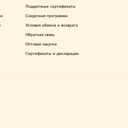
(порц
Подарочные сертификаты
необх
ти
Скидочная программа
проду
е
Условия обмена и возврата
2. Об
Обратная связь
мясо)
Оптовая закупка
сухар
Сертификаты и декларации
3. Об
при т
хруст
Как а
сухар
1. 1 
кипят
желан