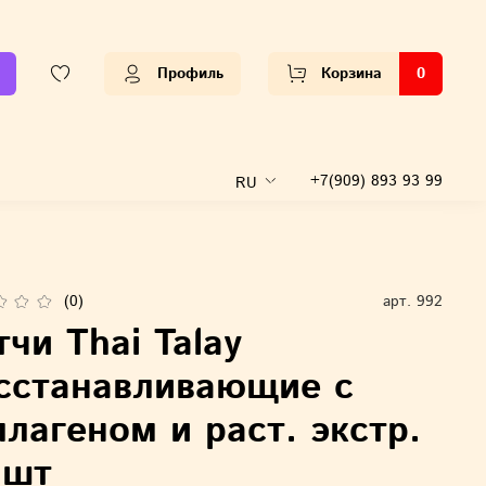
Профиль
Корзина
0
+7(909) 893 93 99
RU
(0)
арт.
992
тчи Thai Talay
сстанавливающие с
ллагеном и раст. экстр.
 шт