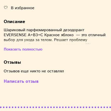
В избранное
Описание
Шариковый парфюмированный дезодорант
EVERSENSE A+B3+C Красное яблоко — это отличный
выбор для ухода за телом. Решает проблему
поврежденной кожи подмышек с помощью 0%
Показать полностью
содержания спирта. Содержит РНА и коллаген 9Х,
которые питают, увлажняют и мягко отшелушивает
ороговевшие клетки кожи, делая ее более светлой,
Отзывы
гладкой и свежей.
Отзывов еще никто не оставлял
Свойства:
Написать отзыв
Эффективен от запаха пота и повышенного
потоотделения благодаря функции Odour Lock
System до 48 часов.
Натуральные экстракты увлажняют, делая кожу
гладкой.