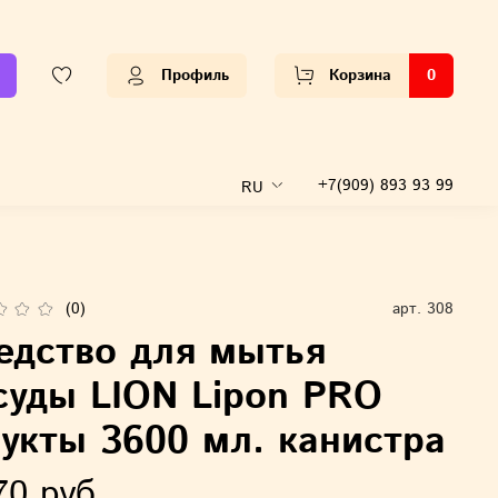
Профиль
Корзина
0
+7(909) 893 93 99
RU
(0)
арт.
308
едство для мытья
суды LION Lipon PRO
укты 3600 мл. канистра
70 руб.