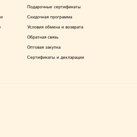
Спосо
Подарочные сертификаты
- Для
ти
Скидочная программа
губку
е
Условия обмена и возврата
- Для
Обратная связь
- Для
Оптовая закупка
вспен
Сертификаты и декларации
- Для
повер
Японс
Корее
Компа
разра