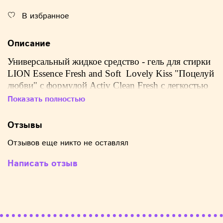
В избранное
Описание
Универсальный жидкое средство - гель для стирки
LION Essence Fresh and Soft Lovely Kiss "Поцелуй
любви" с формулой Activ Clean Fresh с легкостью
справится с любыми загрязнениями, не повреждая
Показать полностью
волокна ткани и цвет, благодаря своему мягкому
эко составу.
Отзывы
Отзывов еще никто не оставлял
Формула Active Clean Fresh проникает
Написать отзыв
глубоко в волокна тканей и удаляет даже
стойкие загрязнения, такие как пищевые,
бытовые и косметические пятна;
Подходит для всех типов белья, включая
деликатные ткани, такие как шерсть, шелк,