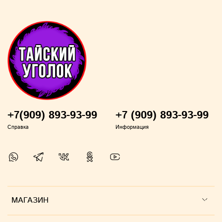
нижнее белье или спортивная одежда;
Подойдет для темных вещей, белого, черного
и цветного. Теперь вы можете не
беспокоиться о том, что ваша одежда быстро
потеряет свой первоначальный вид или будет
повреждена;
Подходит для ручной стирки и для машин
автомат и полуавтомат;
Он очень экономичен - на 3-4 кг будет
+7(909) 893-93-99
+7 (909) 893-93-99
достаточно всего 30-40 мл средства;
Справляется с любыми пятнами, а также
Справка
Информация
устраняет неприятные запахи пота, табака и
другие. Приятный нежный цветочный аромат,
который сохранится на одежде на долгое
время;
Продукт разработан с учетом экологических
требований и современных произвосдств.
МАГАЗИН