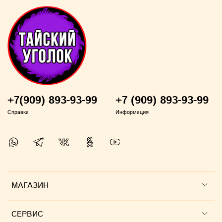
запах кофе;
запах табачного дыма.
Тайская зубная паста Twin Lotus – это залог
здоровой микрофлоры полости рта, ослепительной
улыбки и уверенности в себе!
+7(909) 893-93-99
+7 (909) 893-93-99
Справка
Информация
Активные компоненты:
Экстракт спилантеса огородного (кресс-
салата)
- обладает антибиотическими,
противогрибковыми,
противовоспалительными и антисептическими
МАГАЗИН
свойствами. Родиное растение находится в
Бразилии, оно также было произведено в
Северной и Южной Америке. Местные
СЕРВИС