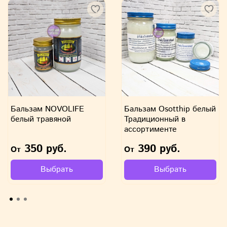
оливковое, кокосовое) помассируйте, затем остатки
масла уберите при помощи бумажного или вафельного
полотенца, если не помогло, повторить процедуру еще
раз но не смывать водой!
Противопоказания:
Гиперчувствительность;
Индивидуальная непереносимость компонентов;
Бальзам NOVOLIFE
Бальзам Osotthip белый
Недопустим контакт со слизистыми оболочками и
белый травяной
Традиционный в
с глазами;
ассортименте
Беречь от детей.
350 руб.
390 руб.
От
От
Не является лекарственным средством. Перед
Выбрать
Выбрать
применением проконсультироватся со специалистом.
Вся содержащаяся на сайте информация носит
исключительно ознакомительный характер, не