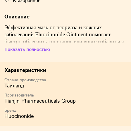
В избранное
Описание
Эффективная мазь от псориаза и кожных
заболеваний Fluocinonide Ointment помогает
быстро облегчить состояние или вовсе избавиться
от основных проблем с кожей. Крем поможет от
Показать полностью
псориаза, экземы и дерматитов на основе
кортикостероидных гормонов устраняет
неприятный зуд и аллергические высыпания на
Характеристики
поверхности кожи, а также помогает обеспечить
Страна производства
чистоту кожных покровов.
Таиланд
Производитель
Tianjin Pharmaceuticals Group
Применяется:
Бренд
Fluocinonide
при аллергическом, контактном, себорейном
дерматитах,